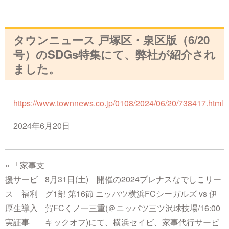
タウンニュース 戸塚区・泉区版（6/20
号）のSDGs特集にて、弊社が紹介され
ました。
https://www.townnews.co.jp/0108/2024/06/20/738417.html
2024年6月20日
«
「家事支
援サービ
8月31日(土) 開催の2024プレナスなでしこリー
ス 福利
グ1部 第16節 ニッパツ横浜FCシーガルズ vs 伊
厚生導入
賀FCくノ一三重(＠ニッパツ三ツ沢球技場/16:00
実証事
キックオフ)にて、横浜セイビ、家事代行サービ